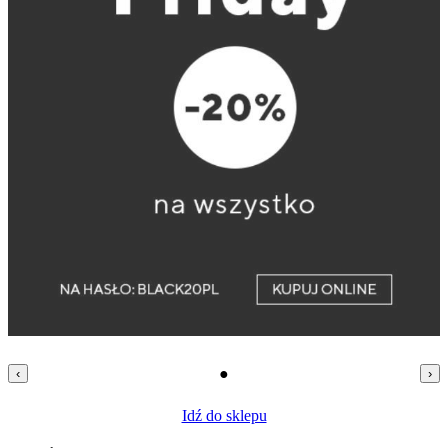
●
‹
›
Idź do sklepu