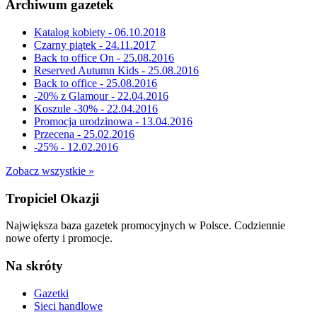
Archiwum gazetek
Katalog kobiety - 06.10.2018
Czarny piątek - 24.11.2017
Back to office On - 25.08.2016
Reserved Autumn Kids - 25.08.2016
Back to office - 25.08.2016
-20% z Glamour - 22.04.2016
Koszule -30% - 22.04.2016
Promocja urodzinowa - 13.04.2016
Przecena - 25.02.2016
-25% - 12.02.2016
Zobacz wszystkie »
Tropiciel Okazji
Największa baza gazetek promocyjnych w Polsce. Codziennie
nowe oferty i promocje.
Na skróty
Gazetki
Sieci handlowe