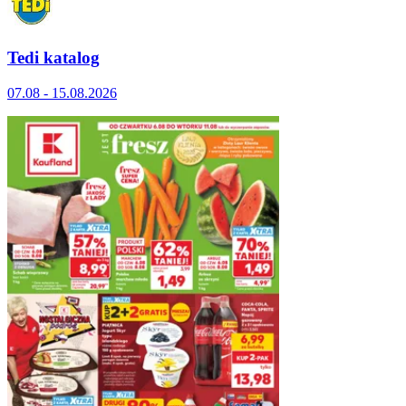
Tedi katalog
07.08 - 15.08.2026