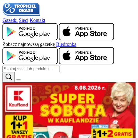
Gazetki
Sieci
Kontakt
Zobacz najnowszą gazetkę
Biedronka