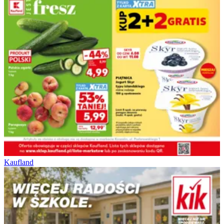
Kaufland