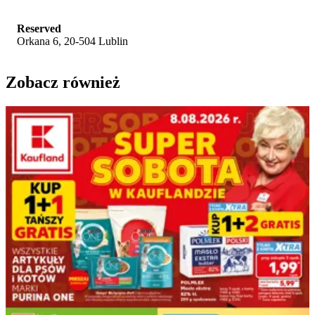
Reserved
Orkana 6, 20-504 Lublin
Zobacz również