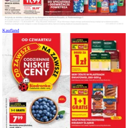
Kaufland