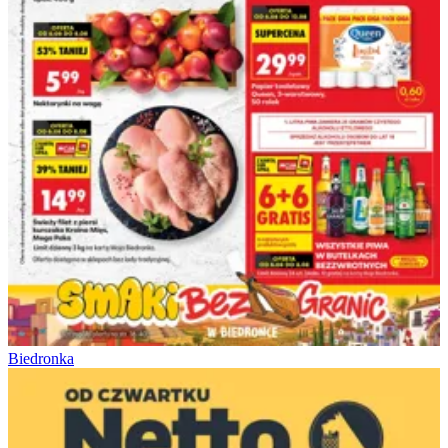
Biedronka