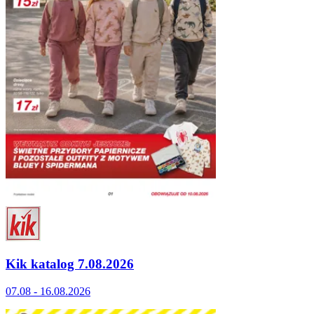
Kik katalog 7.08.2026
07.08 - 16.08.2026