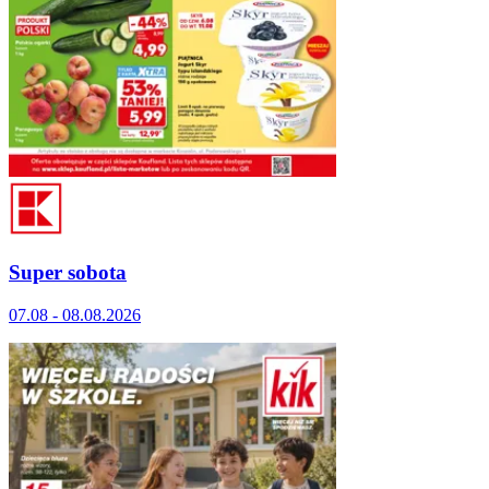
Super sobota
07.08 - 08.08.2026