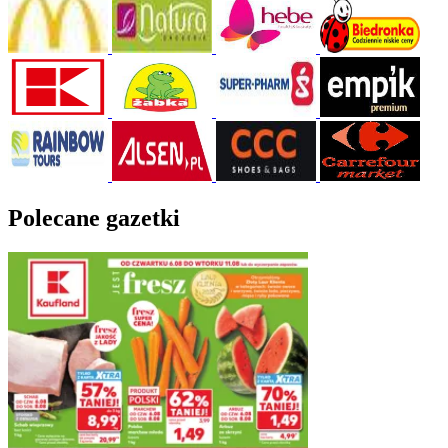
Polecane gazetki