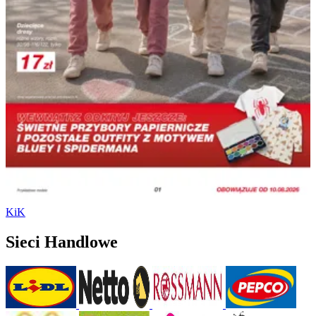
KiK
Sieci Handlowe