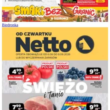
Biedronka