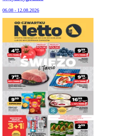
06.08 - 12.08.2026