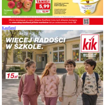
Kaufland